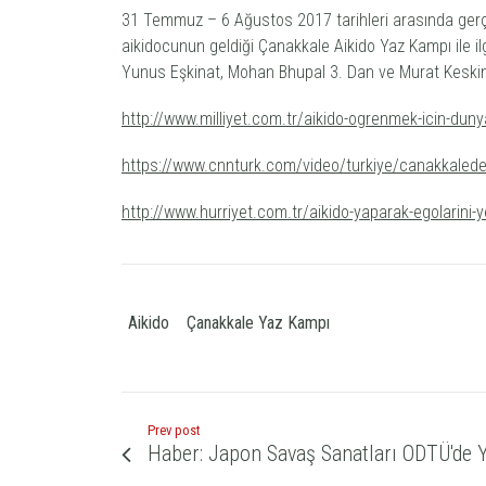
31 Temmuz – 6 Ağustos 2017 tarihleri arasında ger
aikidocunun geldiği Çanakkale Aikido Yaz Kampı ile il
Yunus Eşkinat, Mohan Bhupal 3. Dan ve Murat Keskin 1.
http://www.milliyet.com.tr/aikido-ogrenmek-icin-dun
https://www.cnnturk.com/video/turkiye/canakkalede
http://www.hurriyet.com.tr/aikido-yaparak-egolarini-
Aikido
Çanakkale Yaz Kampı
Prev post
Haber: Japon Savaş Sanatları ODTÜ'de Y