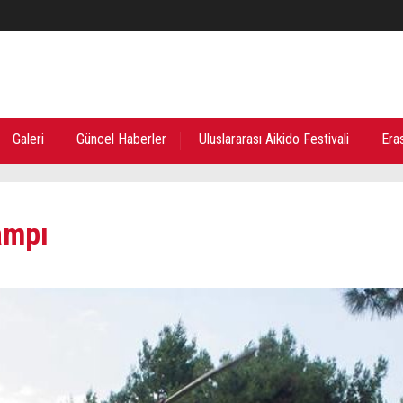
Galeri
Güncel Haberler
Uluslararası Aikido Festivali
Era
ampı