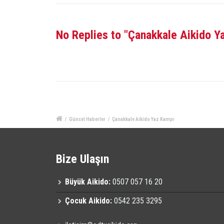
No Replies to "Çanakkale Aikido Y
/
Güncel Haberler
/
Çanakkale Aikido Yaz Kampı
Bize Ulaşın
Büyük Aikido:
0507 057 16 20
Çocuk Aikido:
0542 235 3295