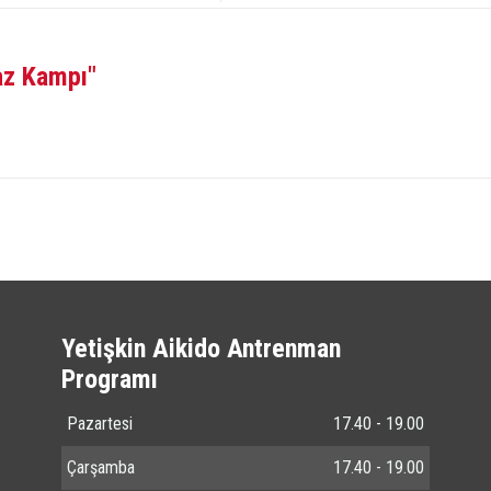
az Kampı"
Yetişkin Aikido Antrenman
Programı
Pazartesi
17.40 - 19.00
Çarşamba
17.40 - 19.00