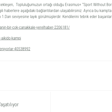
çekleşen, Topluluğumuzun ortağı olduğu Erasmus+ “Sport Without Bord
gili haberlere aşağıdaki bağlantılardan ulaşabilirsiniz. Ayrıca bu kam
Dan seviyesine layık görülmüşlerdir. Kendilerini tebrik eder başarıları
yanin-bir-cok-canakkale-yerelhaber-2206181/
-aikido-kampi
yeniyorlar-40538992
aşatılıyor