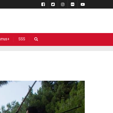
smus+
SSS