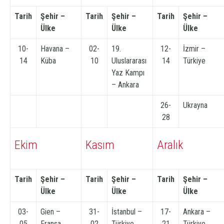
Tarih
Şehir –
Tarih
Şehir –
Tarih
Şehir –
Ülke
Ülke
Ülke
10-
Havana –
02-
19.
12-
İzmir –
14
Küba
10
Uluslararası
14
Türkiye
Yaz Kampı
– Ankara
26-
Ukrayna
28
Ekim
Kasım
Aralık
Tarih
Şehir –
Tarih
Şehir –
Tarih
Şehir –
Ülke
Ülke
Ülke
03-
Gien –
31-
İstanbul –
17-
Ankara –
05
Fransa
02
Türkiye
21
Türkiye