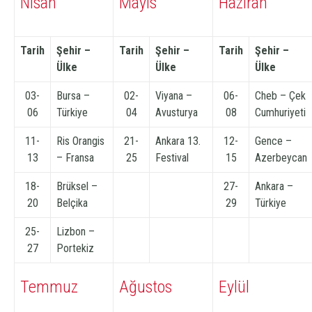
Nisan
Mayıs
Haziran
Tarih
Şehir –
Tarih
Şehir –
Tarih
Şehir –
Ülke
Ülke
Ülke
03-
Bursa –
02-
Viyana –
06-
Cheb – Çek
06
Türkiye
04
Avusturya
08
Cumhuriyeti
11-
Ris Orangis
21-
Ankara 13.
12-
Gence –
13
– Fransa
25
Festival
15
Azerbeycan
18-
Brüksel –
27-
Ankara –
20
Belçika
29
Türkiye
25-
Lizbon –
27
Portekiz
Temmuz
Ağustos
Eylül