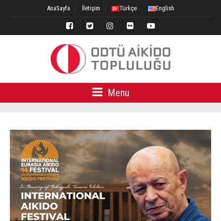
AnaSayfa
İletişim
Türkçe
English
Menu