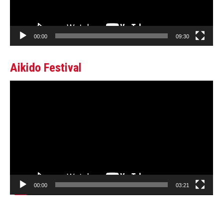
00:00
09:30
Aikido Festival
Video
oynatıcı
00:00
03:21