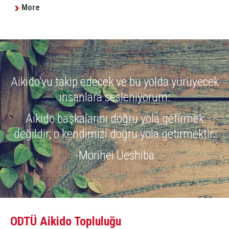
More
Aikido’yu takip edecek ve bu yolda yürüyecek
insanlara sesleniyorum:
Aikido başkalarını doğru yola getirmek
değildir; o kendimizi doğru yola getirmektir.
-Morihei Ueshiba
ODTÜ Aikido Topluluğu