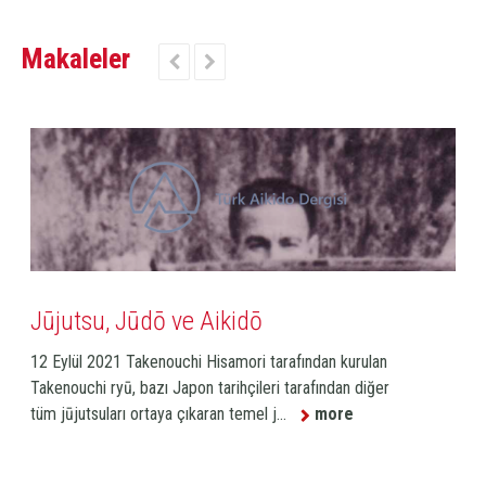
Makaleler


 Aikidō
 Hisamori tarafından kurulan
 tarihçileri tarafından diğer
Öğrenci
aran temel j...
more
Deniz Kaan Yazıcı Öğrenci, yan
deyişiyle deshi. Yani çocuklukt