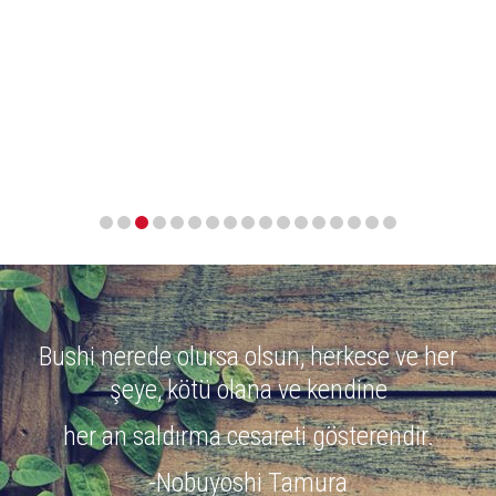
eğitimine katkıda bulunulan ...
Bushi
nerede olursa olsun, herkese ve her
şeye, kötü olana ve kendine
her an saldırma cesareti gösterendir.
-Nobuyoshi Tamura