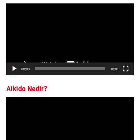
Video
oynatıcı
00:00
10:01
Aikido Nedir?
Video
oynatıcı