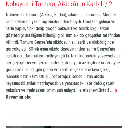
Nobuyoshi Tamura; Aikido’nun Kartalı / 2
Nobuyoshi Tamura (Aikikai, 8. dan), aikidonun kurucusu Morihei
Ueshiba’nın en yakın öğrencilerinden biriydi. Dostane gülüşü ve
narin yapısı, tıpkı delip geçen bakışları ve teknik uygularken
gösterdiği ustalığının bilindiği gibi, tüm aikido çalışanlar tarafından
bilinirdi.
Tamura Sensei’nin aikidosu hızlı, zarif ve olabildiğince
gerçekçiydi. 50 yılı aşan aikido deneyiminden sonra Sensei’nin
sanatı o kadar mükemmelleşmişti ki, tekniklerindeki yüzeysel olan
her şey gitmiş ve geriye sadece, deneyimi az kişilere neredeyse
görünmez, sihirli gibi gelen ve zarif bir şekilde ortaya çıkan,
“sanatın özü” kalmıştır.
Bu röportajda Sensei uzun aikido
hayatındaki anıları hatırlayacak ve yansıtacak. İşte delip geçen
bakışları ve muhteşem bir mizah anlayışı ile efsanevi üstat!
...
Devamını oku