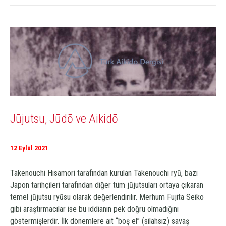
Jūjutsu, Jūdō ve Aikidō
12 Eylül 2021
Takenouchi Hisamori tarafından kurulan Takenouchi
ryū
, bazı
Japon tarihçileri tarafından diğer tüm
jūjutsu
ları ortaya çıkaran
temel
jūjutsu
ryū
su olarak değerlendirilir. Merhum Fujita Seiko
gibi araştırmacılar ise bu iddianın pek doğru olmadığını
göstermişlerdir. İlk dönemlere ait “boş el” (silahsız) savaş