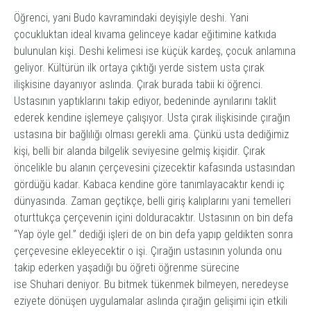
Öğrenci, yani Budo kavramındaki deyişiyle
deshi
. Yani
çocukluktan ideal kıvama gelinceye kadar eğitimine katkıda
bulunulan kişi.
Deshi
kelimesi ise küçük kardeş, çocuk anlamına
geliyor. Kültürün ilk ortaya çıktığı yerde sistem usta çırak
ilişkisine dayanıyor aslında. Çırak burada tabii ki öğrenci.
Ustasının yaptıklarını takip ediyor, bedeninde aynılarını taklit
ederek kendine işlemeye çalışıyor. Usta çırak ilişkisinde çırağın
ustasına bir bağlılığı olması gerekli ama. Çünkü usta dediğimiz
kişi, belli bir alanda bilgelik seviyesine gelmiş kişidir. Çırak
öncelikle bu alanın çerçevesini çizecektir kafasında ustasından
gördüğü kadar. Kabaca kendine göre tanımlayacaktır kendi iç
dünyasında. Zaman geçtikçe, belli giriş kalıplarını yani temelleri
oturttukça çerçevenin içini dolduracaktır. Ustasının on bin defa
“Yap öyle gel.” dediği işleri de on bin defa yapıp geldikten sonra
çerçevesine ekleyecektir o işi. Çırağın ustasının yolunda onu
takip ederken yaşadığı bu öğreti öğrenme sürecine
ise
Shuhari
deniyor. Bu bitmek tükenmek bilmeyen, neredeyse
eziyete dönüşen uygulamalar aslında çırağın gelişimi için etkili