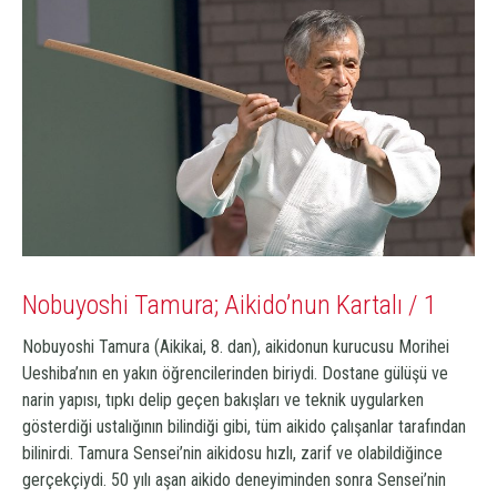
Nobuyoshi Tamura; Aikido’nun Kartalı / 1
Nobuyoshi Tamura (Aikikai, 8. dan), aikidonun kurucusu Morihei
Ueshiba’nın en yakın öğrencilerinden biriydi. Dostane gülüşü ve
narin yapısı, tıpkı delip geçen bakışları ve teknik uygularken
gösterdiği ustalığının bilindiği gibi, tüm aikido çalışanlar tarafından
bilinirdi. Tamura Sensei’nin aikidosu hızlı, zarif ve olabildiğince
gerçekçiydi. 50 yılı aşan aikido deneyiminden sonra Sensei’nin