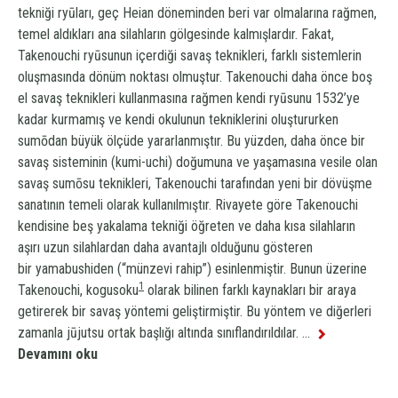
tekniği
ryū
ları, geç Heian döneminden beri var olmalarına rağmen,
temel aldıkları ana silahların gölgesinde kalmışlardır. Fakat,
Takenouchi
ryū
sunun
içerdiği savaş teknikleri, farklı sistemlerin
oluşmasında dönüm noktası olmuştur. Takenouchi daha önce boş
el savaş teknikleri kullanmasına rağmen kendi
ryū
sunu 1532’ye
kadar kurmamış ve kendi okulunun tekniklerini oluştururken
sumōdan büyük ölçüde yararlanmıştır. Bu yüzden, daha önce bir
savaş sisteminin (kumi-uchi) doğumuna ve yaşamasına vesile olan
savaş sumōsu teknikleri, Takenouchi tarafından yeni bir dövüşme
sanatının temeli olarak kullanılmıştır. Rivayete göre Takenouchi
kendisine beş yakalama tekniği öğreten ve daha kısa silahların
aşırı uzun silahlardan daha avantajlı olduğunu gösteren
bir
yamabushi
den (“münzevi rahip”) esinlenmiştir. Bunun üzerine
1
Takenouchi,
kogusoku
olarak bilinen farklı kaynakları bir araya
getirerek bir savaş yöntemi geliştirmiştir. Bu yöntem ve diğerleri
zamanla
jūjutsu
ortak başlığı altında sınıflandırıldılar. ...
Devamını oku