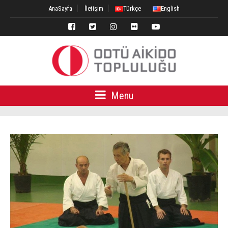
AnaSayfa
İletişim
Türkçe
English
Menu