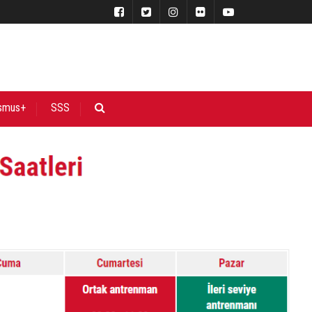
smus+
SSS