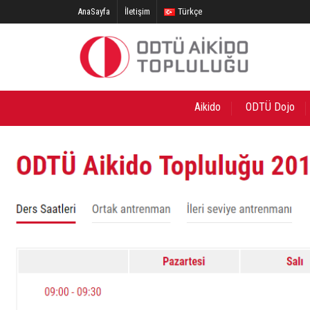
AnaSayfa
İletişim
Türkçe
Aikido
ODTÜ Dojo