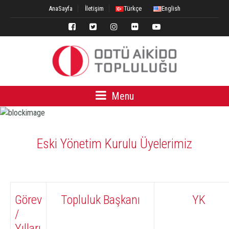
AnaSayfa
İletişim
Türkçe
English
Menu
Eski Yönetim Kurulu Üyelerimiz
Görev
Topluluk Başkanı
YK
/
Yılları