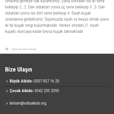
sınavına girmeye hak kazanırsınız. Daha sonraları ise iki sene
bekleyip 2., 2. Dan olduktan sonra üç sene bekleyip 3. ,3. Dan
olduktan sonra ise dört sene bekleyip 4. Siyah kuşak
sınavlarına girebilirsiniz. Dojomuzda siyah ve beyaz olmak üzere
iki tip kuşak rengi bulunmaktadır. Herkes shodan (1. siyah
kuşak) oluncaya kadar beyaz kuşak takmaktadır.
/
Sıkça Sorulan Sorular
Bize Ulaşın
Büyük Aikido:
0507 057 16 20
Çocuk Aikido:
0542 235 3295
iletisim@odtuaikido.org