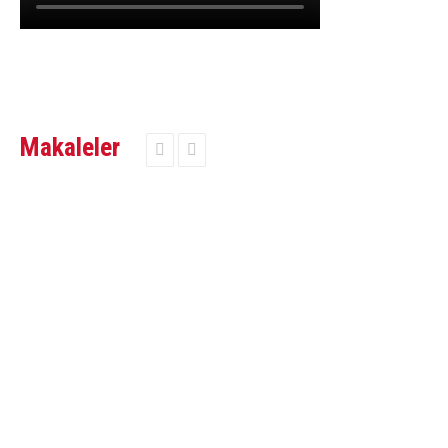
Makaleler


Bushi
nerede olursa olsun, herkese ve her
şeye, kötü olana ve kendine
her an saldırma cesareti gösterendir.
-Nobuyoshi Tamura