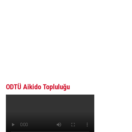
Aikido’yu takip edecek ve bu yolda yürüyecek
insanlara sesleniyorum:
Aikido başkalarını doğru yola getirmek
değildir; o kendimizi doğru yola getirmektir.
-Morihei Ueshiba
ODTÜ Aikido Topluluğu