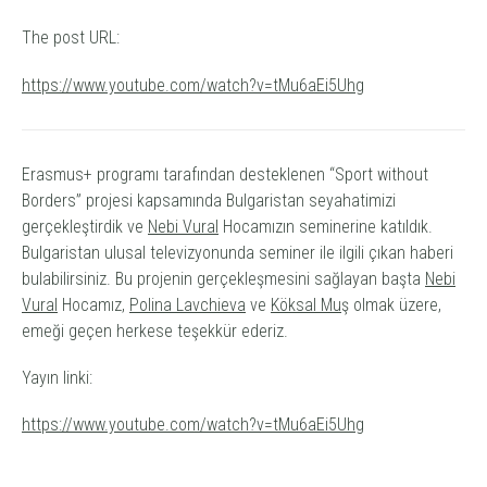
The post URL:
https://www.youtube.com/watch?v=tMu6aEi5Uhg
Erasmus+ programı tarafından desteklenen “Sport without
Borders” projesi kapsamında Bulgaristan seyahatimizi
gerçekleştirdik ve
Nebi Vural
Hocamızın seminerine katıldık.
Bulgaristan ulusal televizyonunda seminer ile ilgili çıkan haberi
bulabilirsiniz. Bu projenin gerçekleşmesini sağlayan başta
Nebi
Vural
Hocamız,
Polina Lavchieva
ve
Köksal Mu
ş olmak üzere,
emeği geçen herkese teşekkür ederiz.
Yayın linki:
https://www.youtube.com/watch?v=tMu6aEi5Uhg