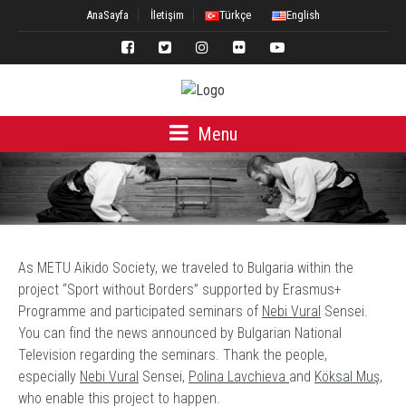
AnaSayfa
İletişim
Türkçe
English
Menu
As METU Aikido Society, we traveled to Bulgaria within the
project “Sport without Borders” supported by Erasmus+
Programme and participated seminars of
Nebi Vural
Sensei.
You can find the news announced by Bulgarian National
Television regarding the seminars. Thank the people,
especially
Nebi Vural
Sensei,
Polina Lavchieva
and
Köksal Muş
,
who enable this project to happen.