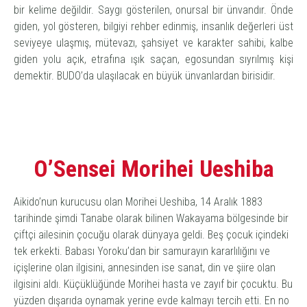
bir kelime değildir. Saygı gösterilen, onursal bir ünvandır. Önde
giden, yol gösteren, bilgiyi rehber edinmiş, insanlık değerleri üst
seviyeye ulaşmış, mütevazı, şahsiyet ve karakter sahibi, kalbe
giden yolu açık, etrafına ışık saçan, egosundan sıyrılmış kişi
demektir. BUDO’da ulaşılacak en büyük ünvanlardan birisidir.
O’Sensei Morihei Ueshiba
Aikido’nun kurucusu olan Morihei Ueshiba, 14 Aralık 1883
tarihinde şimdi Tanabe olarak bilinen Wakayama bölgesinde bir
çiftçi ailesinin çocuğu olarak dünyaya geldi. Beş çocuk içindeki
tek erkekti. Babası Yoroku’dan bir samurayın kararlılığını ve
içişlerine olan ilgisini, annesinden ise sanat, din ve şiire olan
ilgisini aldı. Küçüklüğünde Morihei hasta ve zayıf bir çocuktu. Bu
yüzden dışarıda oynamak yerine evde kalmayı tercih etti.
En no