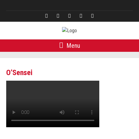
English
Menu
O’Sensei