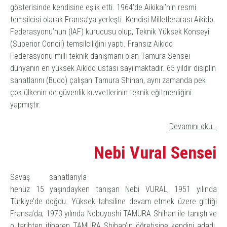
gösterisinde kendisine eşlik etti. 1964’de Aikikai’nin resmi
temsilcisi olarak Fransa’ya yerleşti. Kendisi Milletlerarası Aikido
Federasyonu’nun (IAF) kurucusu olup, Teknik Yüksek Konseyi
(Superior Concil) temsilciliğini yaptı. Fransız Aikido
Federasyonu milli teknik danışmanı olan Tamura Sensei
dünyanın en yüksek Aikido ustası sayılmaktadır. 65 yıldır disiplin
sanatlarını (Budo) çalışan Tamura Shihan, aynı zamanda pek
çok ülkenin de güvenlik kuvvetlerinin teknik eğitmenliğini
yapmıştır.
Devamını oku…
Nebi Vural Sensei
Savaş sanatlarıyla
henüz 15 yaşındayken tanışan Nebi VURAL, 1951 yılında
Türkiye’de doğdu. Yüksek tahsiline devam etmek üzere gittiği
Fransa’da, 1973 yılında Nobuyoshi TAMURA Shihan ile tanıştı ve
o tarihten itibaren TAMURA Shihan’ın öğretisine kendini adadı.