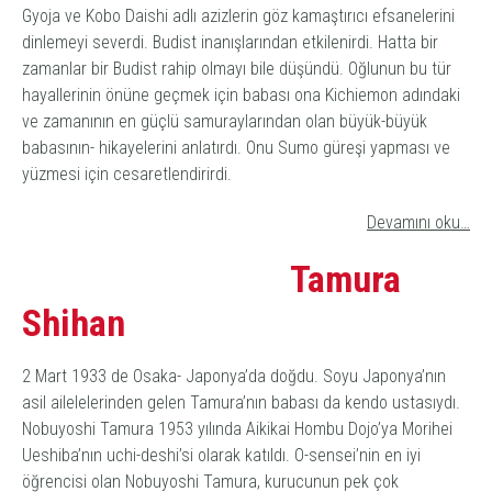
Gyoja
ve
Kobo Daishi
adlı azizlerin göz kamaştırıcı efsanelerini
dinlemeyi severdi. Budist inanışlarından etkilenirdi. Hatta bir
zamanlar bir Budist rahip olmayı bile düşündü. Oğlunun bu tür
hayallerinin önüne geçmek için babası ona
Kichiemon
adındaki
ve zamanının en güçlü samuraylarından olan büyük-büyük
babasının- hikayelerini anlatırdı. Onu Sumo güreşi yapması ve
yüzmesi için cesaretlendirirdi.
Devamını oku…
Tamura
Shihan
2 Mart 1933 de Osaka- Japonya’da doğdu. Soyu Japonya’nın
asil ailelelerinden gelen Tamura’nın babası da kendo ustasıydı.
Nobuyoshi Tamura 1953 yılında Aikikai Hombu Dojo’ya Morihei
Ueshiba’nın uchi-deshi’si olarak katıldı. O-sensei’nin en iyi
öğrencisi olan Nobuyoshi Tamura, kurucunun pek çok