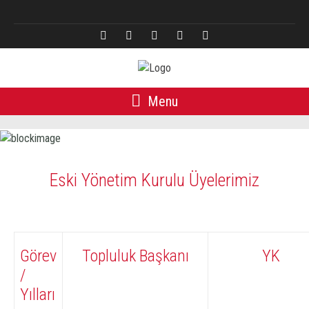
English
Menu
Eski Yönetim Kurulu Üyelerimiz
Görev
Topluluk Başkanı
YK
/
Yılları