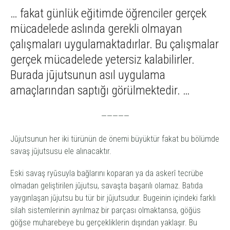
… fakat günlük eğitimde öğrenciler gerçek
mücadelede aslında gerekli olmayan
çalışmaları uygulamaktadırlar. Bu çalışmalar
gerçek mücadelede yetersiz kalabilirler.
Burada jūjutsunun asıl uygulama
amaçlarından saptığı görülmektedir. …
—————
Jūjutsu
nun her iki türünün de önemi büyüktür fakat bu bölümde
savaş
jūjutsu
su
ele alınacaktır
.
Eski savaş
ryū
suyla bağlarını koparan ya da askerî tecrübe
olmadan geliştirilen
jūjutsu,
savaşta başarılı olamaz. Batıda
yaygınlaşan
jūjutsu
bu tür bir
jūjutsu
dur. Bugeinin içindeki farklı
silah sistemlerinin ayrılmaz bir parçası olmaktansa, göğüs
göğse muharebeye bu gerçekliklerin dışından yaklaşır. Bu