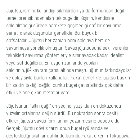
Jūjutsu
, ismini, kullandığı silahlardan ya da formundan değil
temel prensibinden alan tek bugeidir. Kişinin, kendisine
saldırılmadığı sürece harekete geçmediği saf bir savunma
sanatı olarak düşünülür genellikle. Bu, büyük bir
safsatadır.
Jūjutsu
her zaman hem saldırıya hem de
savunmaya yönelik olmuştur. Savaş
jūjutsu
suna şekil verenler,
teknikleri savunma yöntemleriyle sınırlayacak kadar idealist
veya saf değillerdi. En uygun zamanda yapılan
3
saldırının,
jū
kavram çatısı altında meşruluğunun farkındaydılar
ve dolayısıyla bunları kullandılar. Fakat genellikle
jūjutsu
baskın
bir saldırı taktiği değildi çünkü bugei çatısı altında çok daha
etkili ve öne çıkan metotlar vardı.
Jūjutsu
nun “altın çağı” on yedinci yüzyıldan on dokuzuncu
yüzyılın ortalarına değin sürdü. Bu noktadan sonra çeşitli
etkiler
jūjutsu
savaş formlarının çözünmesine sebep oldu.
Gerçek
jūjutsu
dövüş tarzı, onun bugei
ryū
larında ve
desteklediği silahlar dahilinde barındı. Fakat ülkenin Tokugawa