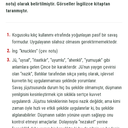
notu) olarak belirtilmiştir. Görseller İngilizce kitaptan
taranmıştır.
Kogusoku
kılıç kullanımı etrafında yoğunlaşan pasif bir savaş
formudur. Uygulayanın silahsız olmasını gerektirmemektedir.
İng. “knuckles” (çev. notu)
Jū
, “uysal”, “itaatkâr”, “uyumlu”, “ahenkli”, “yumuşak” gibi
anlamlara gelen Çince bir karakterdir.
Jū
’nun yaygın çevirisi
olan “nazik”, Batılılar tarafından sıkça yanlış olarak, işlevsel
kuvvetin hiç uygulanmaması şeklinde yorumlanır.
Savaş
jūjutsu
sunda durum hiç bu şekilde olmamıştır, düşmanın
yenilgisini kesinleştirmek için sıklıkla sertçe kuvvet
uygulanırdı.
Jūjutsu
tekniklerinin hepsi nazik değildir, ama kimi
zaman öyle hızlı ve etkili şekilde uygulanırlar ki, bu şekilde
algılanabilirler. Düşmanın saldırı yönüne uyum sağlayıp onu
kontrol etmeyi amaçlarlar. Dolayısıyla “nezaket” yerine