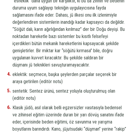
“esneklik” daha uygun bir karşılıktır, ki bu da zihnin ve bedenin
duruma uyum sağlayıp tekniğin uygulayıcısına fayda
sağlamasını ifade eder. Dahası,
jū
ilkesi onu ilk izlenimiyle
değerlendiren sistemlerin inandığı kadar kapsayıcı da değildir.
“Söğüt dalı, karın ağırlığından kırılmaz” der bir Doğu deyişi. Bu
noktadan hareketle bazı sistemler bu kısıtlı felsefeyi
içerdikleri bütün mekanik hareketlerini kapsayacak şekilde
genişletirler. Bir miktar kar “söğütü kırmasa” bile, doğru
uygulanan kuvvet kıracaktır. Bu şekilde saldıran bir
düşmanı
jū
teknikleri savuşturamayacaktır.
eklektik: seçmece, başka şeylerden parçalar seçerek bir
araya getirilen (editör notu)
sentetik: Sentez ürünü, sentez yoluyla oluşturulmuş olan
(editör notu)
Klasik jūdō, asıl olarak belli egzersizler vasıtasıyla bedensel
ve zihinsel eğitim üzerinde duran bir yarı dövüş sanatını ifade
eder, içerisinde beden eğitimi, öz savunma ve yarışma
boyutlarını barındırdı. Kano,
jūjutsu
daki “düşman” yerine “rakip”