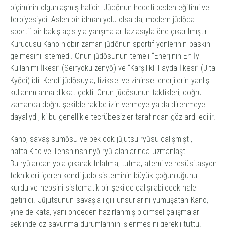
biçiminin olgunlaşmış halidir. Jūdōnun hedefi beden eğitimi ve
terbiyesiydi. Aslen bir idman yolu olsa da, modern jūdōda
sportif bir bakış açısıyla yarışmalar fazlasıyla öne çıkarılmıştır.
Kurucusu Kano hiçbir zaman jūdōnun sportif yönlerinin baskın
gelmesini istemedi. Onun jūdōsunun temeli “Enerjinin En İyi
Kullanımı İlkesi” (
Seiryoku zenyō
) ve “Karşılıklı Fayda İlkesi” (
Jita
Kyōei)
idi. Kendi jūdōsuyla, fiziksel ve zihinsel enerjilerin yanlış
kullanımlarına dikkat çekti. Onun jūdōsunun taktikleri, doğru
zamanda doğru şekilde rakibe izin vermeye ya da direnmeye
dayalıydı, ki bu genellikle tecrübesizler tarafından göz ardı edilir.
Kano, savaş sumōsu ve pek çok
jūjutsu ryū
su çalışmıştı,
hatta
Kito ve Tenshinshinyō
ryū
alanlarında uzmanlaştı.
Bu
ryū
lardan yola çıkarak fırlatma, tutma,
atemi ve
resüsitasyon
teknikleri içeren kendi
judo
sisteminin büyük çoğunluğunu
kurdu ve hepsini sistematik bir şekilde çalışılabilecek hale
getirildi.
Jūjutsu
nun savaşla ilgili unsurlarını yumuşatan Kano,
yine de
kata
, yani önceden hazırlanmış biçimsel çalışmalar
şeklinde öz savunma durumlarının işlenmesini gerekli tuttu.