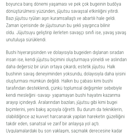
boyunca barış dönemi yaşaması ve pek çok bugeinin budōya
dönüştürülmesi yüzünden,
jūjutsu
savaşsal etkinliğini yitirdi.
Bazı
jūjutsu
ryū
ları aşırı kuramsallaştı ve abartılı hale geldi.
Zaman içerisinde de
jūjutsu
nun bu şekli yaygınca bilinir
oldu.
Jūjutsu
yu geliştirip ilerleten savaşçı sınıfı ise, yavaş yavaş
unutuluşa sürüklendi.
Bushi
hiyerarşisinden ve dolayısıyla bugeiden dışlanan sıradan
insan ise, kendi
jūjutsu
biçimini oluşturmaya yöneldi ve aslından
daha değersiz bir ürün ortaya çıkardı; estetik
jūjutsu
. Halk
bushinin savaş deneyiminden yoksundu, dolayısıyla daha iyisini
oluşturması mümkün değildi. Halkın bu çabası kimi bushi
tarafından desteklendi, çünkü toplumsal değişimler sebebiyle
kendi mesleğini -savaşı- yapamayan bushi hayatını kazanma
arayışı içindeydi. Aralarından bazıları,
jūjutsu
gibi kimi bugei
biçimlerini, yeni bakış açısıyla öğretti. Bu durum da tekniklerin,
olabildiğince az kuvvet harcanarak yapılan hareketin güzelliğini
takdir eden, sanatsal ve zarif bir anlayışa yol açtı.
Uygulamalardaki bu son yaklaşım, saçmalık derecesine kadar