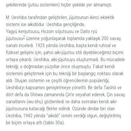
şekillerinde
(jutsu
sistemleri) hiçbir şekilde yer almamıştı.
M. Ueshiba tarafından geliştirilen,
jūjutsu
nun
ikinci eklektik
sistemi ise
aikidō
dur
.
Ueshiba gençliğinde,
Yagyū
kenjutsu
su
,
Hozoin
sōjutsu
su
ve Daito
ryū
7
jūjutsu
su
üzerine yoğunlaşarak toplamda yaklaşık 200 savaş
sanatı inceledi. 1925 yılında Ueshiba, başta kendi ruhsal ve
fiziksel gelişimi için, şahsi
aiki-jūjutsu
stili diyebileceğimiz biçimi
ortaya çıkardı. Ueshiba
, aiki-jūjutsu
yu oluşturmadı. Bu mücadele
tekniği, o doğmadan yüzyıllar önce oluşmuştu. Fakat kendi
sistemini geliştirmek için bu tekniği bir başlangıç noktası olarak
aldı. Oluşan sistemin ve çeşitli öğrencilerinin popülerliği,
Ueshiba’yı kapsamını genişletmeye yöneltti. Bir defa Taishō ve
dört defa da Shōwa zamanında Çin’e seyahat ederek, Çin savaş
sanatlarını (
wu-shu
) gözlemledi ve daha sonraları kendi
aiki-
jūjutsu
suna katacağı fikirler edindi. Özünde dindar biri olan
Ueshiba, 1942 yılında “aikidō” ismini verdiği olgun, değiştirilmiş
bir biçim ortaya attı (tablo 30a).