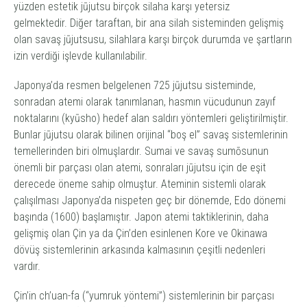
yüzden estetik
jūjutsu
birçok silaha karşı yetersiz
gelmektedir.
Diğer taraftan, bir ana silah sisteminden gelişmiş
olan savaş
jūjutsu
su, silahlara karşı birçok durumda ve şartların
izin verdiği işlevde kullanılabilir.
Japonya’da resmen belgelenen 725
jūjutsu
sisteminde,
sonradan
atemi
olarak tanımlanan, hasmın vücudunun zayıf
noktalarını (
kyūsho
) hedef alan saldırı yöntemleri geliştirilmiştir.
Bunlar
jūjutsu
olarak bilinen orijinal “boş el” savaş sistemlerinin
temellerinden biri olmuşlardır.
Sumai
ve savaş sumōsunun
önemli bir parçası olan
atemi,
sonraları
jūjutsu
için de eşit
derecede öneme sahip olmuştur.
Atemi
nin sistemli olarak
çalışılması Japonya’da nispeten geç bir dönemde, Edo dönemi
başında (1600) başlamıştır. Japon
atemi
taktiklerinin, daha
gelişmiş olan Çin ya da Çin’den esinlenen Kore ve Okinawa
dövüş sistemlerinin arkasında kalmasının çeşitli nedenleri
vardır.
Çin’in
ch’uan-fa
(“yumruk yöntemi”) sistemlerinin bir parçası