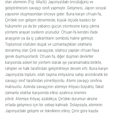
olan
atemi
nin (Fig. 44a/b) Japonya’daki öncülüğünü ve
geliştirilmesini savaşçı sınıfı yapmıştır. Gelişmesi, Japon sosyal
yapısının oluşmasından önceye gider. Buna karşın
ch’uan-fa
,
Çin’deki son gelişim döneminde, büyük ölçüde baskıcı bir
hükümetin ya da bir yabancı gücün otoritesine karşı çıkma
yöntemi arayan sivillerin ürünüdür.
Ch’uan-fa
kendini ifade
arayışının ya da iç çalkantıların sembolü haline gelmişti.
Toplumsal statüleri düşük ve uzmanlaştıkları silahlarla
donanmış olan Çinli savaşçılar, silahsız yapılan
ch’uan-fa
ya
gerek duymuyorlardı.
Ch’uan-fa
, diğer düşman devletler
karşısında askerî bir yöntem olarak işe yaramamakla birlikte,
rahipler ve halk tarafından geliştirilmeye devam etti. Buna karşın
Japonya’da toplum, silah taşıma imtiyazına sahip aristokratik bir
savaşçı sınıf tarafından yönetiliyordu.
Atemi
savaşçı sınıfına
mahsustu. Aslında savaşçının
atemi
ye ihtiyacı büyüktü, fakat
zamanla silahlar karşısında etkisi azalınca önemini
yitirdi.
Atemi
ye ihtiyaç azaldıkça, Çin’deki durumun aksine
ortada gelişmesi için bir sebep kalmadı. Dolayısıyla,
atemi
nin
Japonya’daki gelişimi ve tekniklere etkisi, Çin’e göre kayda