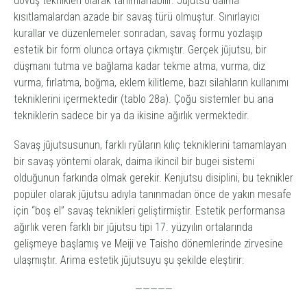
dövüş teknikleri olarak tanımlanabilir.
Jūjutsu
daima
kısıtlamalardan azade bir savaş türü olmuştur. Sınırlayıcı
kurallar ve düzenlemeler sonradan, savaş formu yozlaşıp
estetik bir form olunca ortaya çıkmıştır. Gerçek
jūjutsu,
bir
düşmanı tutma ve bağlama kadar tekme atma, vurma, diz
vurma, fırlatma, boğma, eklem kilitleme, bazı silahların kullanımı
tekniklerini içermektedir (tablo 28a). Çoğu sistemler bu ana
tekniklerin sadece bir ya da ikisine ağırlık vermektedir.
Savaş
jūjutsu
sunun, farklı
ryū
ların kılıç tekniklerini tamamlayan
bir savaş yöntemi olarak, daima ikincil bir bugei sistemi
olduğunun farkında olmak gerekir.
Kenjutsu
disiplini, bu teknikler
popüler olarak
jūjutsu
adıyla
tanınmadan önce de yakın mesafe
için “boş el” savaş teknikleri geliştirmiştir. Estetik performansa
ağırlık veren farklı bir
jūjutsu
tipi 17. yüzyılın ortalarında
gelişmeye başlamış ve Meiji ve Taisho dönemlerinde zirvesine
ulaşmıştır. Arima estetik
jūjutsu
yu şu şekilde eleştirir:
—————