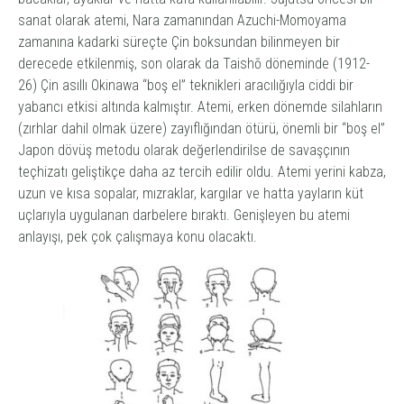
sanat olarak
atemi
, Nara zamanından Azuchi-Momoyama
zamanına kadarki süreçte Çin boksundan bilinmeyen bir
derecede etkilenmiş, son olarak da Taishō döneminde (1912-
26) Çin asıllı Okinawa “boş el” teknikleri aracılığıyla ciddi bir
yabancı etkisi altında kalmıştır.
Atemi
, erken dönemde silahların
(zırhlar dahil olmak üzere) zayıflığından ötürü, önemli bir “boş el”
Japon dövüş metodu olarak değerlendirilse de savaşçının
teçhizatı geliştikçe daha az tercih edilir oldu.
Atemi
yerini kabza,
uzun ve kısa sopalar, mızraklar, kargılar ve hatta yayların küt
uçlarıyla uygulanan darbelere bıraktı. Genişleyen bu atemi
anlayışı, pek çok çalışmaya konu olacaktı.