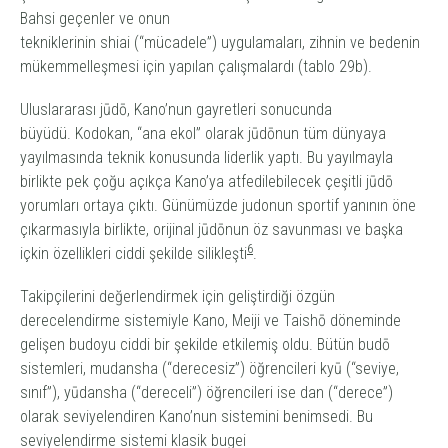
Bahsi geçenler ve onun
tekniklerinin
shiai
(“mücadele”)
uygulamaları, zihnin ve bedenin
mükemmelleşmesi için yapılan çalışmalardı (tablo 29b).
Uluslararası jūdō, Kano’nun gayretleri sonucunda
büyüdü.
Kodokan
,
“ana ekol” olarak jūdōnun tüm dünyaya
yayılmasında teknik konusunda liderlik yaptı. Bu yayılmayla
birlikte pek çoğu açıkça Kano’ya atfedilebilecek çeşitli jūdō
yorumları ortaya çıktı. Günümüzde judonun sportif yanının öne
çıkarmasıyla birlikte, orijinal jūdōnun öz savunması ve başka
6
içkin özellikleri ciddi şekilde silikleşti
.
Takipçilerini değerlendirmek için geliştirdiği özgün
derecelendirme sistemiyle Kano, Meiji ve Taishō döneminde
gelişen budoyu ciddi bir şekilde etkilemiş oldu. Bütün budō
sistemleri,
mudansha
(“derecesiz”) öğrencileri
kyū
(“seviye,
sınıf”),
yūdansha
(“dereceli”) öğrencileri ise
dan
(“derece”)
olarak seviyelendiren Kano’nun sistemini benimsedi. Bu
seviyelendirme sistemi klasik bugei