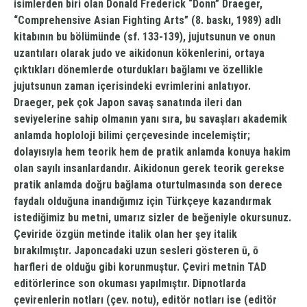
isimlerden biri olan Donald Frederick “Donn” Draeger,
“Comprehensive Asian Fighting Arts” (8. baskı, 1989) adlı
kitabının bu bölümünde (sf. 133-139), jujutsunun ve onun
uzantıları olarak judo ve aikidonun kökenlerini, ortaya
çıktıkları dönemlerde oturdukları bağlamı ve özellikle
jujutsunun zaman içerisindeki evrimlerini anlatıyor.
Draeger, pek çok Japon savaş sanatında ileri dan
seviyelerine sahip olmanın yanı sıra, bu savaşları akademik
anlamda hoploloji bilimi çerçevesinde incelemiştir;
dolayısıyla hem teorik hem de pratik anlamda konuya hakim
olan sayılı insanlardandır. Aikidonun gerek teorik gerekse
pratik anlamda doğru bağlama oturtulmasında son derece
faydalı olduğuna inandığımız için Türkçeye kazandırmak
istediğimiz bu metni, umarız sizler de beğeniyle okursunuz.
Çeviride özgün metinde italik olan her şey italik
bırakılmıştır. Japoncadaki uzun sesleri gösteren ū, ō
harfleri de olduğu gibi korunmuştur. Çeviri metnin TAD
editörlerince son okuması yapılmıştır. Dipnotlarda
çevirenlerin notları (çev. notu), editör notları ise (editör