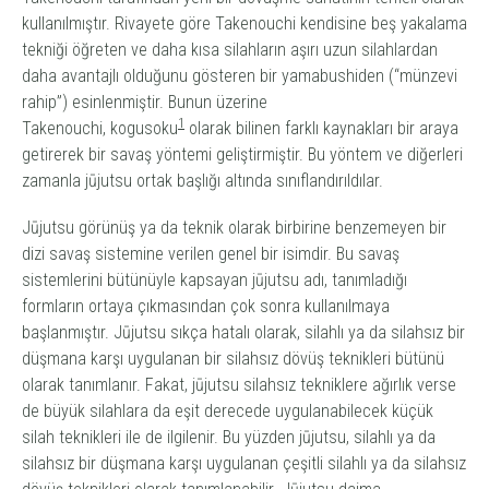
kullanılmıştır. Rivayete göre Takenouchi kendisine beş yakalama
tekniği öğreten ve daha kısa silahların aşırı uzun silahlardan
daha avantajlı olduğunu gösteren bir
yamabushi
den (“münzevi
rahip”) esinlenmiştir. Bunun üzerine
1
Takenouchi,
kogusoku
olarak bilinen farklı kaynakları bir araya
getirerek bir savaş yöntemi geliştirmiştir. Bu yöntem ve diğerleri
zamanla
jūjutsu
ortak başlığı altında sınıflandırıldılar.
Jūjutsu
görünüş ya da teknik olarak birbirine benzemeyen bir
dizi savaş sistemine verilen genel bir isimdir. Bu savaş
sistemlerini bütünüyle kapsayan
jūjutsu
adı, tanımladığı
formların ortaya çıkmasından çok sonra kullanılmaya
başlanmıştır.
Jūjutsu
sıkça hatalı olarak, silahlı ya da silahsız bir
düşmana karşı uygulanan bir silahsız dövüş teknikleri bütünü
olarak tanımlanır. Fakat,
jūjutsu
silahsız tekniklere ağırlık verse
de büyük silahlara da eşit derecede uygulanabilecek küçük
silah teknikleri ile de ilgilenir. Bu yüzden
jūjutsu,
silahlı ya da
silahsız bir düşmana karşı uygulanan çeşitli silahlı ya da silahsız