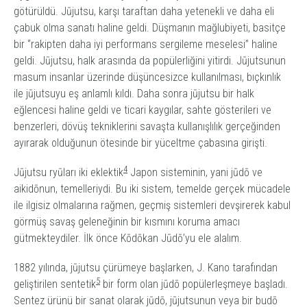
götürüldü.
Jūjutsu
, karşı taraftan daha yetenekli ve daha eli
çabuk olma sanatı haline geldi. Düşmanın mağlubiyeti, basitçe
bir ‘’rakipten daha iyi performans sergileme meselesi” haline
geldi
. Jūjutsu
, halk arasında da popülerliğini yitirdi.
Jūjutsu
nun
masum insanlar üzerinde düşüncesizce kullanılması, bıçkınlık
ile
jūjutsu
yu eş anlamlı kıldı. Daha sonra
jūjutsu
bir halk
eğlencesi haline geldi ve ticari kaygılar, sahte gösterileri ve
benzerleri, dövüş tekniklerini savaşta kullanışlılık gerçeğinden
ayırarak olduğunun ötesinde bir yüceltme çabasına girişti.
4
Jūjutsu ryū
ları
iki eklektik
Japon sisteminin,
yani jūdō
ve
aikidō
nun, temelleriydi. Bu iki sistem, temelde gerçek mücadele
ile ilgisiz olmalarına rağmen, geçmiş sistemleri devşirerek kabul
görmüş savaş geleneğinin bir kısmını koruma amacı
gütmekteydiler. İlk önce Kōdōkan Jūdō’yu ele alalım.
1882 yılında
, jūjutsu
çürümeye başlarken, J. Kano tarafından
5
geliştirilen sentetik
bir form olan jūdō popülerleşmeye başladı.
Sentez ürünü bir sanat olarak jūdō
, jūjutsu
nun
veya bir budō