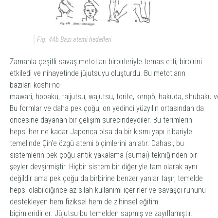
Fig. 44b Bazı atemi hedefleri
Zamanla çeşitli savaş metotları birbirleriyle temas etti, birbirini
etkiledi ve nihayetinde
jūjutsu
yu oluşturdu. Bu metotların
bazıları
koshi-no-
mawari
,
hobaku
,
taijutsu
,
wajutsu
,
torite
,
kenpō
,
hakuda
,
shubaku
v
Bu formlar ve daha pek çoğu, on yedinci yüzyılın ortasından da
öncesine dayanan bir gelişim sürecindeydiler. Bu terimlerin
hepsi her ne kadar Japonca olsa da bir kısmı yapı itibariyle
temelinde Çin’e özgü
atemi
biçimlerini anlatır. Dahası, bu
sistemlerin pek çoğu antik yakalama (
sumai
) tekniğinden bir
şeyler devşirmiştir. Hiçbir sistem bir diğeriyle tam olarak aynı
değildir ama pek çoğu da birbirine benzer yanlar taşır, temelde
hepsi olabildiğince az silah kullanımı içerirler ve savaşçı ruhunu
destekleyen hem fiziksel hem de zihinsel eğitim
biçimleridirler.
Jūjutsu
bu temelden sapmış ve zayıflamıştır.