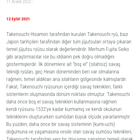
11 Aralık 2022
12 Eylül 2021
Takenouchi Hisamori tarafından kurulan Takenouchi
ryū
, bazı
Japon tarihçileri tarafından diğer tüm
jūjutsu
ları ortaya çıkaran
temel
jūjutsu
ryū
su olarak değerlendirilir. Merhum Fujita Seiko
gibi araştırmacılar ise bu iddianın pek doğru olmadığını
göstermişlerdir. İlk dönemlere ait “boş el” (silahsız) savaş
tekniği
ryū
ları, geç Heian döneminden beri var olmalarına
rağmen, temel aldıkları ana silahların gölgesinde kalmışlardır.
Fakat, Takenouchi
ryū
sunun
içerdiği savaş teknikleri, farklı
sistemlerin oluşmasında dönüm noktası olmuştur. Takenouchi
daha önce boş el savaş teknikleri kullanmasına rağmen
kendi
ryū
sunu 1532’ye kadar kurmamış ve kendi okulunun
tekniklerini oluştururken sumōdan büyük ölçüde yararlanmıştır.
Bu yüzden, daha önce bir savaş sisteminin (kumi-uchi)
doğumuna ve yaşamasına vesile olan savaş sumōsu teknikleri,
Takenouchi tarafından yeni bir dövüşme sanatının temeli olarak