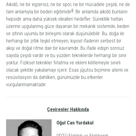
Aikidō
, ne bir egzersiz, ne bir spor, ne bir mücadele çeşidi, ne de
8
tam anlamıyla bir beden eğitimidir
. Bir anlamda
aikidō
bunların
hepsidir ama daha yüksek idealleri hedefler. Süreklilik hatları
üzerine uygulanmış güce dayanan bir mekanik sistemde, beden
ve zihnin uyumlu bir birleşimi olarak düşünülebilir. Bu, doğa ile
herhangi bir zıtlık teşkil etmeyen, kişisel ifadenin serbest bir
akışı ve doğal ritme dair bir kavramdır. Bu ifade edişin sonsuz
sayıda çeşidi vardır ve bu yüzden tekniklerde herhangi bir sınır
yoktur. Fiziksel teknikler fırlatma ve eklem kilitlemeyle sınırlı
olacak şekilde yakalamayı içerir. Esas
jūjutsu
biçimine
atemi
ve
resüsitasyon da dahilken, günümüzde bu etkenler
vurgulanmamaktadır.
Çevirenler Hakkında
Oğul Can Yurdakul
ODTÜ Elektrik ve Elektronik