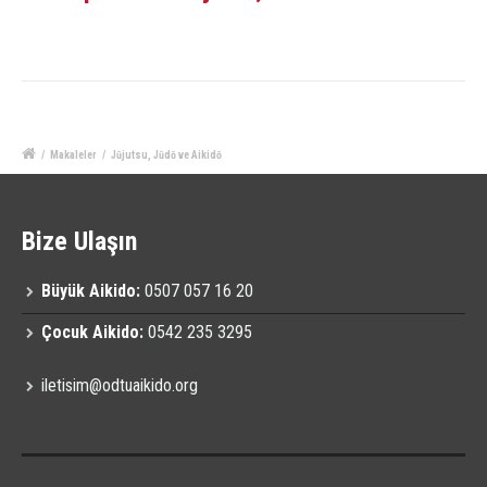
/
Makaleler
/
Jūjutsu, Jūdō ve Aikidō
Bize Ulaşın
Büyük Aikido:
0507 057 16 20
Çocuk Aikido:
0542 235 3295
iletisim@odtuaikido.org