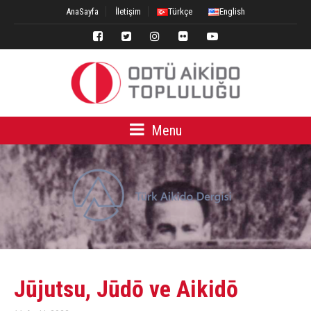
AnaSayfa
İletişim
Türkçe
English
Menu
Jūjutsu, Jūdō ve Aikidō