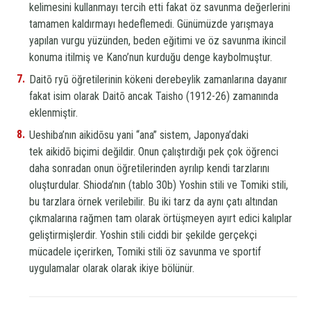
kelimesini kullanmayı tercih etti fakat öz savunma değerlerini
tamamen kaldırmayı hedeflemedi. Günümüzde yarışmaya
yapılan vurgu yüzünden, beden eğitimi ve öz savunma ikincil
konuma itilmiş ve Kano’nun kurduğu denge kaybolmuştur.
Daitō ryū
öğretilerinin kökeni derebeylik zamanlarına dayanır
fakat isim olarak
Daitō
ancak Taisho (1912-26) zamanında
eklenmiştir.
Ueshiba’nın
aikidō
su yani “ana” sistem, Japonya’daki
tek
aikidō
biçimi değildir. Onun çalıştırdığı pek çok öğrenci
daha sonradan onun öğretilerinden ayrılıp kendi tarzlarını
oluşturdular. Shioda’nın (tablo 30b) Yoshin stili ve Tomiki stili,
bu tarzlara örnek verilebilir. Bu iki tarz da aynı çatı altından
çıkmalarına rağmen tam olarak örtüşmeyen ayırt edici kalıplar
geliştirmişlerdir. Yoshin stili ciddi bir şekilde gerçekçi
mücadele içerirken, Tomiki stili öz savunma ve sportif
uygulamalar olarak olarak ikiye bölünür.