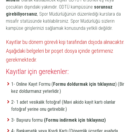
çocukları dışındaki yakınıdır. ODTÜ kampüsüne
sorunsuz
girebiliyorsanız
, Spor Müdürlüğünün düzenlediği kurslara da
misafir statüsünde katılabilirsiniz. Spor Müdürlüğü sizlerin
kampüse girişlerinizi sağlamak konusunda yetkili değildir.
Kayıtlar bu dönem görevli kişi tarafından dojoda alınacaktır.
Aşağıdaki belgeleri bir poşet dosya içinde getirmeniz
gerekmektedir.
Kayıtlar için gerekenler:
1- Online Kayıt Formu (
Formu doldurmak için tıklayınız
) (
Bir
kez doldurmanız yeterlidir.
)
2- 1 adet vesikalık fotoğraf (Mavi aikido kayit kartı olanlar
fotoğraf yerine onu getirebilir.)
3- Başvuru formu
(
Formu indirmek için tıklayınız
)
4- Bankamatik veya Kredi Kartı (
Dönemlik ücretler aşağıda