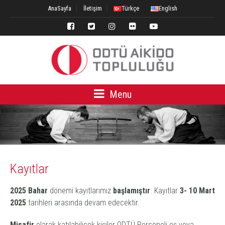
AnaSayfa
İletişim
Türkçe
English
Menu
Kayıtlar
2025 Bahar
dönemi kayıtlarımız
başlamıştır
. Kayıtlar
3- 10 Mart
2025
tarihleri arasında devam edecektir.
Misafir
olarak katılabilicek kişiler ODTÜ Personeli eş veya