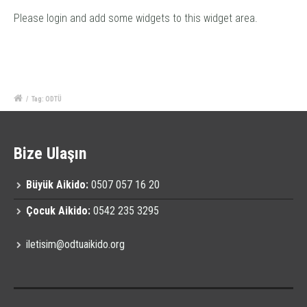
Please login and add some widgets to this widget area.
/
Tag: ODTÜ
Bize Ulaşın
Büyük Aikido:
0507 057 16 20
Çocuk Aikido:
0542 235 3295
iletisim@odtuaikido.org