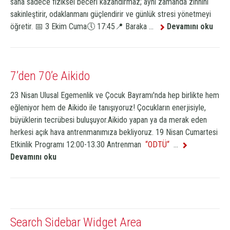
sana sadece fiziksel beceri kazandırmaz; aynı zamanda zihnini
sakinleştirir, odaklanmanı güçlendirir ve günlük stresi yönetmeyi
öğretir. 📅 3 Ekim Cuma🕔 17:45📍 Baraka ...
Devamını oku
7’den 70’e Aikido
23 Nisan Ulusal Egemenlik ve Çocuk Bayramı'nda hep birlikte hem
eğleniyor hem de Aikido ile tanışıyoruz! Çocukların enerjisiyle,
büyüklerin tecrübesi buluşuyor.Aikido yapan ya da merak eden
herkesi açık hava antrenmanımıza bekliyoruz. 19 Nisan Cumartesi
Etkinlik Programı 12:00-13.30 Antrenman
ODTÜ
...
Devamını oku
Search Sidebar Widget Area