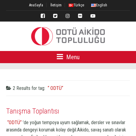
AnaSayfa
İletişim
Türkçe
English
Menu
2 Results for
tag:
ODTÜ
Tanışma Toplantısı
ODTÜ
’de yoğun tempoya uyum sağlamak, dersler ve sınavlar
arasında dengeyi korumak kolay değil.Aikido, savaş sanatı olarak