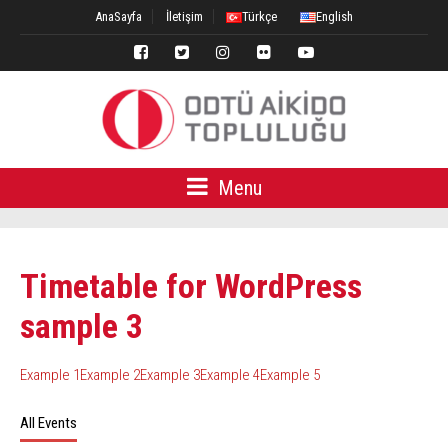
AnaSayfa
İletişim
Türkçe
English
Menu
Timetable for WordPress
sample 3
Example 1
Example 2
Example 3
Example 4
Example 5
All Events