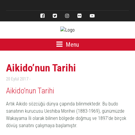
English
Menu
Aikido’nun Tarihi
20 Eylül 2017
Aikido’nun Tarihi
Artık
Aikido
sözcüğü dünya çapında bilinmektedir. Bu
budo
sanatının kurucusu Ueshiba Morihei (1883-1969), günümüzde
Wakayama İli olarak bilinen bölgede doğmuş ve 1897’de birçok
dövüş sanatını çalışmaya başlamıştır.