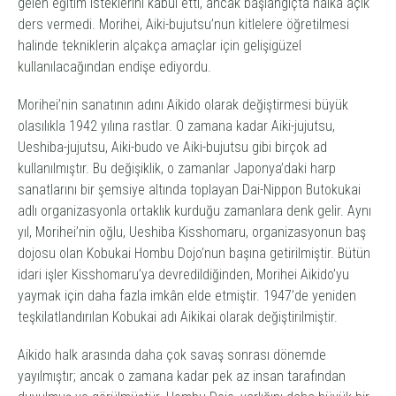
gelen eğitim isteklerini kabul etti, ancak başlangıçta halka açık
ders vermedi. Morihei,
Aiki-bujutsu
’nun kitlelere öğretilmesi
halinde tekniklerin alçakça amaçlar için gelişigüzel
kullanılacağından endişe ediyordu.
Morihei’nin sanatının adını
Aikido
olarak değiştirmesi büyük
olasılıkla 1942 yılına rastlar. O zamana kadar
Aiki-jujutsu
,
Ueshiba-jujutsu
,
Aiki-budo
ve
Aiki-bujutsu
gibi birçok ad
kullanılmıştır. Bu değişiklik, o zamanlar Japonya’daki harp
sanatlarını bir şemsiye altında toplayan Dai-Nippon Butokukai
adlı organizasyonla ortaklık kurduğu zamanlara denk gelir. Aynı
yıl, Morihei’nin oğlu, Ueshiba Kisshomaru, organizasyonun baş
dojosu olan Kobukai Hombu Dojo’nun başına getirilmiştir. Bütün
idari işler Kisshomaru’ya devredildiğinden, Morihei
Aikido
’yu
yaymak için daha fazla imkân elde etmiştir. 1947’de yeniden
teşkilatlandırılan Kobukai adı Aikikai olarak değiştirilmiştir.
Aikido
halk arasında daha çok savaş sonrası dönemde
yayılmıştır; ancak o zamana kadar pek az insan tarafından