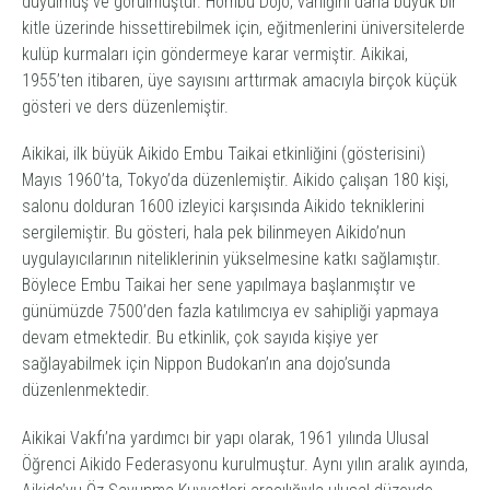
duyulmuş ve görülmüştür. Hombu Dojo, varlığını daha büyük bir
kitle üzerinde hissettirebilmek için, eğitmenlerini üniversitelerde
kulüp kurmaları için göndermeye karar vermiştir. Aikikai,
1955’ten itibaren, üye sayısını arttırmak amacıyla birçok küçük
gösteri ve ders düzenlemiştir.
Aikikai, ilk büyük Aikido Embu Taikai etkinliğini (gösterisini)
Mayıs 1960’ta, Tokyo’da düzenlemiştir.
Aikido
çalışan 180 kişi,
salonu dolduran 1600 izleyici karşısında
Aikido
tekniklerini
sergilemiştir. Bu gösteri, hala pek bilinmeyen
Aikido’
nun
uygulayıcılarının niteliklerinin yükselmesine katkı sağlamıştır.
Böylece Embu Taikai her sene yapılmaya başlanmıştır ve
günümüzde 7500’den fazla katılımcıya ev sahipliği yapmaya
devam etmektedir. Bu etkinlik, çok sayıda kişiye yer
sağlayabilmek için Nippon Budokan’ın ana
dojo’
sunda
düzenlenmektedir.
Aikikai Vakfı’na yardımcı bir yapı olarak, 1961 yılında Ulusal
Öğrenci Aikido Federasyonu kurulmuştur. Aynı yılın aralık ayında,