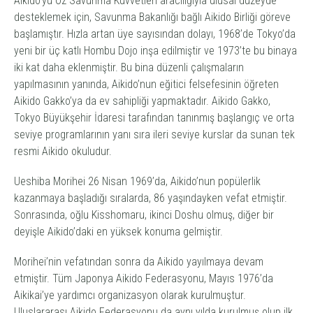
Aikido
’yu Öz Savunma Kuvvetleri aracılığıyla ulusal düzeyde
desteklemek için, Savunma Bakanlığı bağlı Aikido Birliği göreve
başlamıştır. Hızla artan üye sayısından dolayı, 1968’de Tokyo’da
yeni bir üç katlı Hombu Dojo inşa edilmiştir ve 1973’te bu binaya
iki kat daha eklenmiştir. Bu bina düzenli çalışmaların
yapılmasının yanında, Aikido’nun eğitici felsefesinin öğreten
Aikido Gakko’ya da ev sahipliği yapmaktadır. Aikido Gakko,
Tokyo Büyükşehir İdaresi tarafından tanınmış başlangıç ve orta
seviye programlarının yanı sıra ileri seviye kurslar da sunan tek
resmi
Aikido
okuludur.
Ueshiba Morihei 26 Nisan 1969’da,
Aikido
’nun popülerlik
kazanmaya başladığı sıralarda, 86 yaşındayken vefat etmiştir.
Sonrasında, oğlu Kisshomaru, ikinci Doshu olmuş, diğer bir
deyişle
Aikido
’daki en yüksek konuma gelmiştir.
Morihei’nin vefatından sonra da
Aikido
yayılmaya devam
etmiştir. Tüm Japonya Aikido Federasyonu, Mayıs 1976’da
Aikikai’ye yardımcı organizasyon olarak kurulmuştur.
Uluslararası Aikido Federasyonu da aynı yılda kurulmuş olup ilk