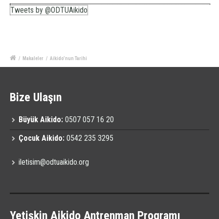
Tweets by @ODTUAikido
/
Makaleler
/
Aikido’nun Tarihi
Bize Ulaşın
Büyük Aikido:
0507 057 16 20
Çocuk Aikido:
0542 235 3295
iletisim@odtuaikido.org
Yetişkin Aikido Antrenman Programı