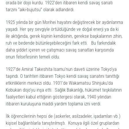
orada bir
dojo
kurdu. 1922’den itibaren kendi savaş sanatı
tarzını “
aiki-bujutsu
” olarak adlandırdı.
1925 yılında bir gün Morihei hayatını değiştirecek bir aydınlanma
yaşadı. Her şey sevgiyle örtüldüğünde ve doğal enerji ya da
ki
ile aktığında, gerek kişinin kendisinin, gerekse başkalarının zihin,
ruh ve bedende bütünleşebileceğini fark etti. Bu farkındalık
daha şiddet içeren ve çatışmacı savaş sanatları karşısında
onun felsefesinin temeli oldu.
1927’de Amiral Takeshita Isamu’nun daveti üzerine Tokyo’ya
taşındı. O tarihten itibaren Tokyo kendi savaş sanatını tanıttığı
etkinliklerin merkezi oldu. 1931’de Wakamatsu Shinjuku’da
Kobukan dojo’yu inşa etti. Sağlık Bakanlığı, hükümet teşkilatının
faaliyetleri kabul ettiğinin göstergesi olarak, 1940 yılından
itibaren kuruluşuna maddi yardım toplama izni verdi.
İlk öğrencilerinin hepsi de (askerler, asilzadeler, işadamları vb.)
kişisel bağlantılarla tanıştırılmıştı. Konuya ilgili özel gruplardan