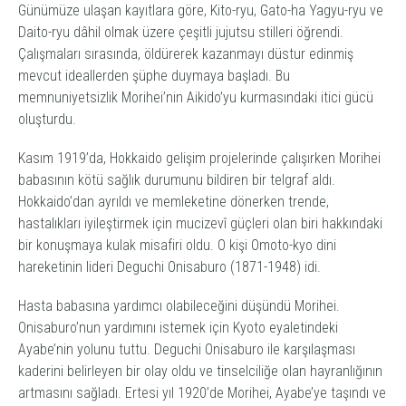
Günümüze ulaşan kayıtlara göre, Kito-ryu, Gato-ha Yagyu-ryu ve
Daito-ryu dâhil olmak üzere çeşitli
jujutsu
stilleri öğrendi.
Çalışmaları sırasında, öldürerek kazanmayı düstur edinmiş
mevcut ideallerden şüphe duymaya başladı. Bu
memnuniyetsizlik Morihei’nin
Aikido
’yu kurmasındaki itici gücü
oluşturdu.
Kasım 1919’da, Hokkaido gelişim projelerinde çalışırken Morihei
babasının kötü sağlık durumunu bildiren bir telgraf aldı.
Hokkaido’dan ayrıldı ve memleketine dönerken trende,
hastalıkları iyileştirmek için mucizevî güçleri olan biri hakkındaki
bir konuşmaya kulak misafiri oldu. O kişi Omoto-kyo dini
hareketinin lideri Deguchi Onisaburo (1871-1948) idi.
Hasta babasına yardımcı olabileceğini düşündü Morihei.
Onisaburo’nun yardımını istemek için Kyoto eyaletindeki
Ayabe’nin yolunu tuttu. Deguchi Onisaburo ile karşılaşması
kaderini belirleyen bir olay oldu ve tinselciliğe olan hayranlığının
artmasını sağladı. Ertesi yıl 1920’de Morihei, Ayabe’ye taşındı ve