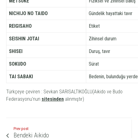
METSUKE
Fiziksel ve zihinsel bakış
NICHIJO NO TAIDO
Gündelik hayattaki tavır
REIGISAHO
Etiket
SEISHIN JOTAI
Zihinsel durum
SHISEI
Duruş, tavır
SOKUDO
Sürat
TAI SABAKI
Bedenin, bulunduğu yerden
Türkçeye çeviren : Sevkan SARISALTIKOĞLU
(Aikido ve Budo
Federasyonu’nun
sitesinden
alınmıştır)
Prev post
Bendeki Aikido