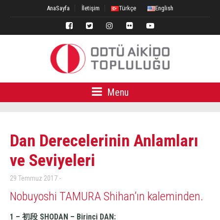
AnaSayfa
İletişim
Türkçe
English
Menu
Dan Derecelerinin Anlamları
ve Seviyeleri
29 Temmuz 2017
Nobuyoshi TAMURA Shihan’ın kaleminden.
1 – 初段 SHODAN – Birinci DAN: