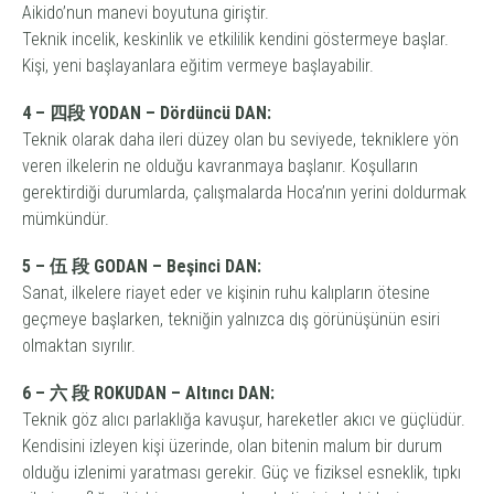
Aikido’nun manevi boyutuna giriştir.
Teknik incelik, keskinlik ve etkililik kendini göstermeye başlar.
Kişi, yeni başlayanlara eğitim vermeye başlayabilir.
4 – 四段 YODAN – Dördüncü DAN:
Teknik olarak daha ileri düzey olan bu seviyede, tekniklere yön
veren ilkelerin ne olduğu kavranmaya başlanır. Koşulların
gerektirdiği durumlarda, çalışmalarda Hoca’nın yerini doldurmak
mümkündür.
5 – 伍 段 GODAN – Beşinci DAN:
Sanat, ilkelere riayet eder ve kişinin ruhu kalıpların ötesine
geçmeye başlarken, tekniğin yalnızca dış görünüşünün esiri
olmaktan sıyrılır.
6 – 六 段 ROKUDAN – Altıncı DAN:
Teknik göz alıcı parlaklığa kavuşur, hareketler akıcı ve güçlüdür.
Kendisini izleyen kişi üzerinde, olan bitenin malum bir durum
olduğu izlenimi yaratması gerekir. Güç ve fiziksel esneklik, tıpkı