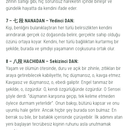
zihnin saflığı gibi, hiç sorunsuz hareketin içinde birleşir ve
gündelik hayatta da kendini ifade eder.
7 – 七 段 NANADAN – Yedinci DAN:
Kişi, benliğini bulanıklaştıran her türlü belirsizlikten kendini
arındırarak gerçek öz doğasında belirir, gerçekte sahip olduğu
özünü ortaya koyar. Kendini, her türlü bağlılıktan kurtarmış bir
şekilde, burada ve şimdiyi yaşamanın coşkusuna ortak olur.
8 – 八段 HACHIDAN – Sekizinci DAN:
Yaşam ve ölümün ötesinde, duru ve açık bir zihinle, zıtlıkları bir
araya getirebilecek kabiliyette, hiç düşmansız, o, kavga etmez.
Kavgasız ve düşmansız, o, ebedi galiptir. Engel tanımaz bir
şekilde, o, özgürdür. O, kendi özgürlüğünde özgürdür. O Sensei
şöyle derdi: “düşmanın karşısına geçip, tek kelime etmeden
öylece durmam yeterlidir”. Onun bakışı, bütünü kapsar ve onu
uyumlu hale getirir. Ancak hiçbir şey burada son bulmaz. En
berrak su bile, bir bataklık içerisinde çürüyebilir. İlk adımını atan
yeni başlayan tecrübesiz kişinin ruhunu asla unutmamak