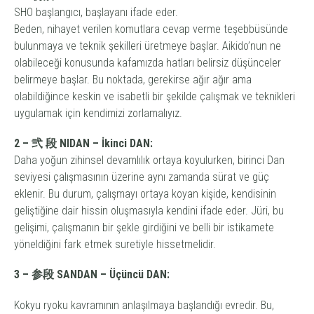
SHO başlangıcı, başlayanı ifade eder.
Beden, nihayet verilen komutlara cevap verme teşebbüsünde
bulunmaya ve teknik şekilleri üretmeye başlar. Aikido’nun ne
olabileceği konusunda kafamızda hatları belirsiz düşünceler
belirmeye başlar. Bu noktada, gerekirse ağır ağır ama
olabildiğince keskin ve isabetli bir şekilde çalışmak ve teknikleri
uygulamak için kendimizi zorlamalıyız.
2 – 弐 段 NIDAN – İkinci DAN:
Daha yoğun zihinsel devamlılık ortaya koyulurken, birinci Dan
seviyesi çalışmasının üzerine aynı zamanda sürat ve güç
eklenir. Bu durum, çalışmayı ortaya koyan kişide, kendisinin
geliştiğine dair hissin oluşmasıyla kendini ifade eder. Jüri, bu
gelişimi, çalışmanın bir şekle girdiğini ve belli bir istikamete
yöneldiğini fark etmek suretiyle hissetmelidir.
3 – 参段 SANDAN – Üçüncü DAN:
Kokyu ryoku kavramının anlaşılmaya başlandığı evredir. Bu,